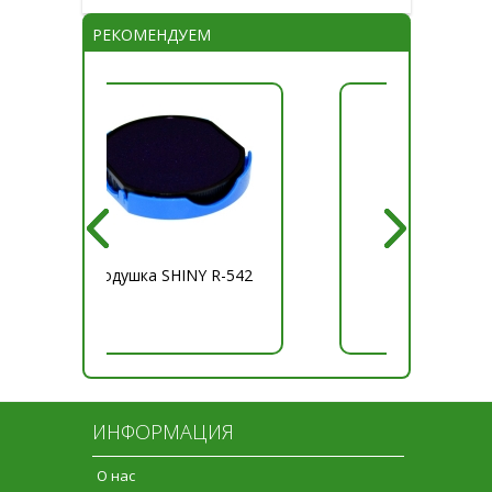
РЕКОМЕНДУЕМ
Подушка SHINY R-542
Краска синяя
ИНФОРМАЦИЯ
О нас